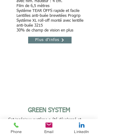
avec film. Hauteur : 4 cm.
Film de 6,5 mètres
Système TEAR OFFS rapide et facile
Lentilles anti-buée brevetées Progrip
Système XL roll-off monté avec lentille
anti-buée 3215
30% de champ de vision en plus
Plus d'infos
GREEN SYSTEM
Cet ingénieux système a été développé et
breveté par la marque Progrip.
Il permet à l'utilisateur de retirer facilement
Phone
Email
LinkedIn
ses tear off lorsqu'ils sont sales ou embués,